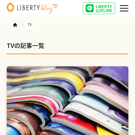
LIBERTY
公式LINE
TV
TVの記事一覧
社長日記
起業
失敗起業
社長が失敗しながら勉強