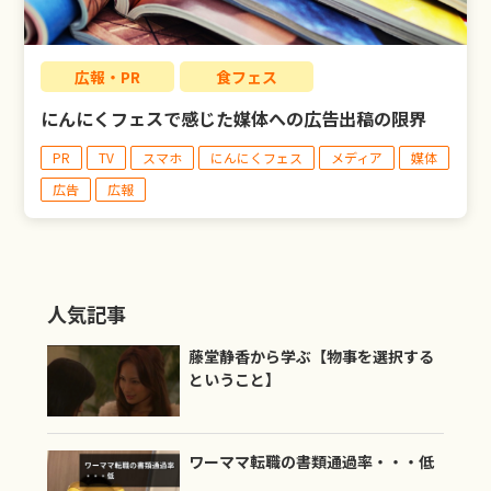
LIBERTY公式LINE
広報・PR
食フェス
お問い合わせ
にんにくフェスで感じた媒体への広告出稿の限界
PR
TV
スマホ
にんにくフェス
メディア
媒体
広告
広報
人気記事
藤堂静香から学ぶ【物事を選択する
ということ】
ワーママ転職の書類通過率・・・低