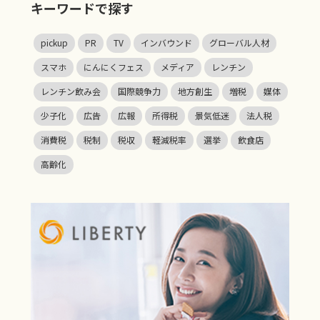
キーワードで探す
pickup
PR
TV
インバウンド
グローバル人材
スマホ
にんにくフェス
メディア
レンチン
レンチン飲み会
国際競争力
地方創生
増税
媒体
少子化
広告
広報
所得税
景気低迷
法人税
消費税
税制
税収
軽減税率
選挙
飲食店
高齢化