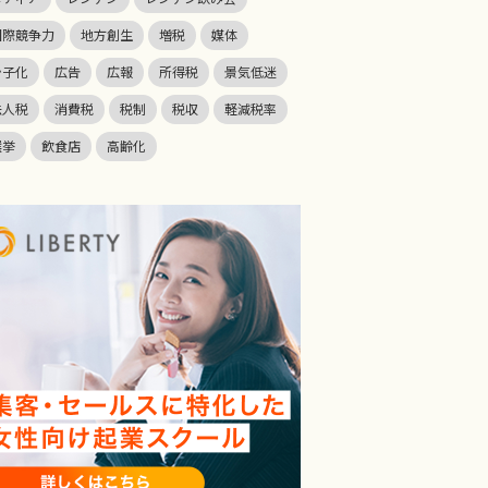
国際競争力
地方創生
増税
媒体
少子化
広告
広報
所得税
景気低迷
法人税
消費税
税制
税収
軽減税率
選挙
飲食店
高齢化