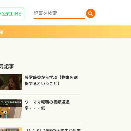
Y
公式LINE
強
気記事
藤堂静香から学ぶ【物事を選
択するということ】
ワーママ転職の書類通過
率・・・低
【1-1-0】20歳の大学生が起業