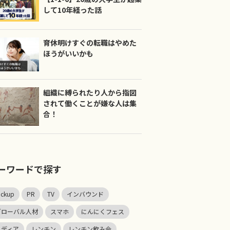
して10年経った話
育休明けすぐの転職はやめた
ほうがいいかも
組織に縛られたり人から指図
されて働くことが嫌な人は集
合！
ーワードで探す
ickup
PR
TV
インバウンド
グローバル人材
スマホ
にんにくフェス
メディア
レンチン
レンチン飲み会