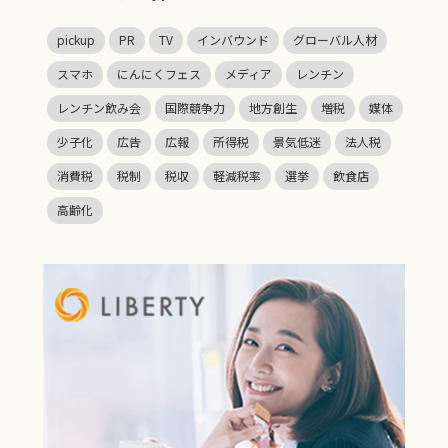
pickup
PR
TV
インバウンド
グローバル人材
スマホ
にんにくフェス
メディア
レンチン
レンチン飲み会
国際競争力
地方創生
増税
媒体
少子化
広告
広報
所得税
景気低迷
法人税
消費税
税制
税収
軽減税率
選挙
飲食店
高齢化