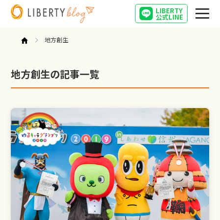
LIBERTY
公式LINE
地方創生
地方創生の記事一覧
社長日記
起業
失敗起業
社長が失敗しながら勉強