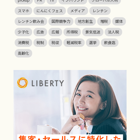
スマホ
にんにくフェス
メディア
レンチン
レンチン飲み会
国際競争力
地方創生
増税
媒体
少子化
広告
広報
所得税
景気低迷
法人税
消費税
税制
税収
軽減税率
選挙
飲食店
高齢化